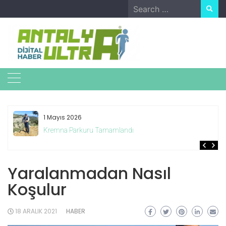
Skip
Search
to
for:
content
1 Mayıs 2026
Kremna Parkuru Tamamlandı
Yaralanmadan Nasıl
Koşulur
18 ARALIK 2021
HABER