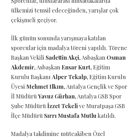
Sporcular, uluslararası müsabakalarda
ülkemizi temsil edeceğinden, yarışlar çok
çekişmeli geçiyor.
İlk günün sonunda yarışmaya katılan
sporcular için madalya töreni yapıldı. Törene
Başkan Vekili
Sadettin Akçi
, Asbaşkan
Osman
Akdemir
, Asbaşkan
Ensar Kurt
, Eğitim
Kurulu Başkanı
Alper Tekalp
, Eğitim Kurulu
Üyesi
Mehmet Ilkım
, Antalya Gençlik ve Spor
İl Müdürü
Yavuz Gürhan
, Antalya GSB Spor
Şube Müdürü
İzzet Tekeli
ve Muratpaşa GSB
İlçe Müdürü
Sırrı Mustafa Mutlu
katıldı.
Madalya takdimine müteakiben Özel