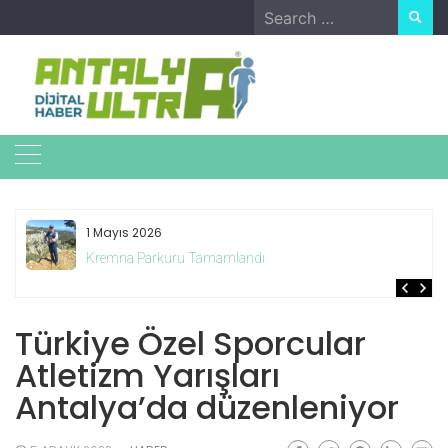
Skip
Search
to
for:
content
1 Mayıs 2026
Kremna Parkuru Tamamlandı
Türkiye Özel Sporcular
Atletizm Yarışları
Antalya’da düzenleniyor