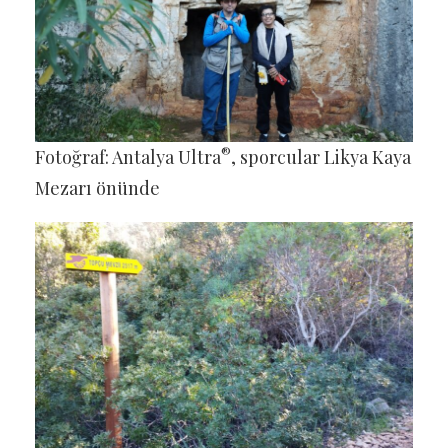
®
Fotoğraf: Antalya Ultra
, sporcular Likya Kaya
Mezarı önünde