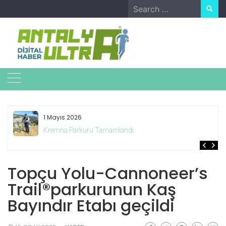
Skip
Search
to
for:
content
1 Mayıs 2026
Kremna Parkuru Tamamlandı
Topçu Yolu-Cannoneer’s
Trail®parkurunun Kaş
Bayındır Etabı geçildi