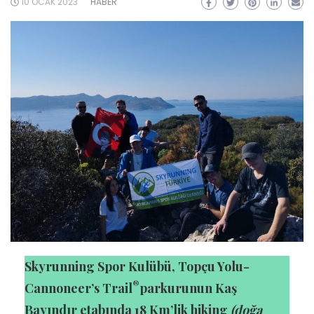
10 OCAK 2023
HABER
Skyrunning Spor Kulübü, Topçu Yolu-
®
Cannoneer’s Trail
parkurunun Kaş
Bayındır etabında 18 Km’lik hiking
(doğa