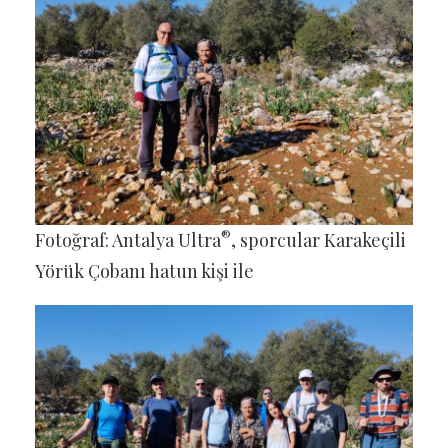
®
Fotoğraf: Antalya Ultra
, sporcular Karakeçili
Yörük Çobanı hatun kişi ile