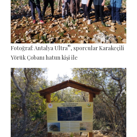
®
Fotoğraf: Antalya Ultra
, sporcular Karakeçili
Yörük Çobanı hatun kişi ile