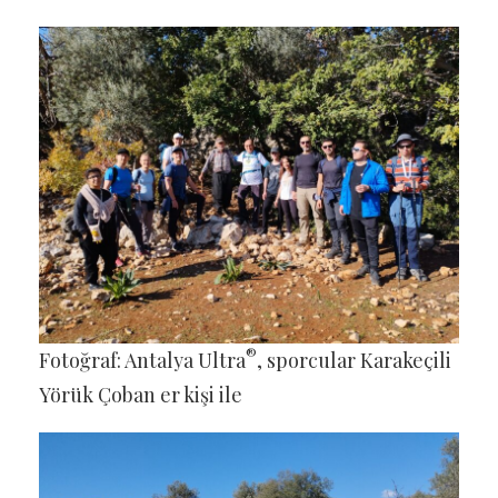
®
Fotoğraf: Antalya Ultra
, sporcular Karakeçili
Yörük Çoban er kişi ile