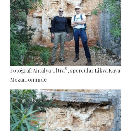
®
Fotoğraf: Antalya Ultra
, sporcular Likya Kaya
Mezarı önünde