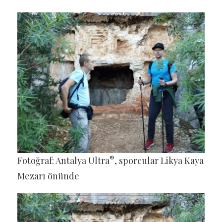
®
Fotoğraf: Antalya Ultra
, sporcular Likya Kaya
Mezarı önünde