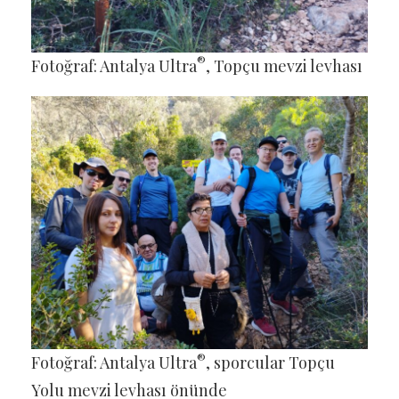
®
Fotoğraf: Antalya Ultra
, Topçu mevzi levhası
®
Fotoğraf: Antalya Ultra
, sporcular Topçu
Yolu mevzi levhası önünde