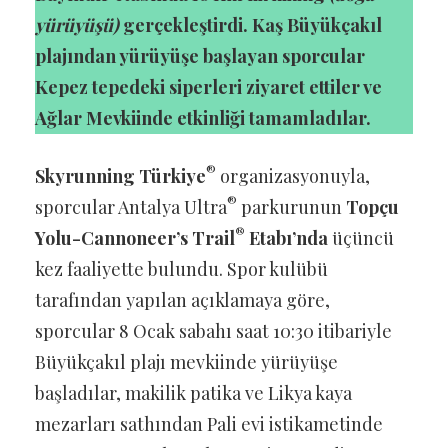
yürüyüşü)
gerçekleştirdi. Kaş Büyükçakıl
plajından yürüyüşe başlayan sporcular
Kepez tepedeki siperleri ziyaret ettiler ve
Ağlar Mevkiinde etkinliği tamamladılar.
®
Skyrunning Türkiye
organizasyonuyla,
®
sporcular Antalya Ultra
parkurunun
Topçu
®
Yolu-Cannoneer’s Trail
Etabı’nda
üçüncü
kez faaliyette bulundu. Spor kulübü
tarafından yapılan açıklamaya göre,
sporcular 8 Ocak sabahı saat 10:30 itibariyle
Büyükçakıl plajı mevkiinde yürüyüşe
başladılar, makilik patika ve Likya kaya
mezarları sathından Pali evi istikametinde