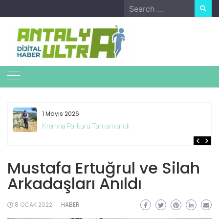
Skip
Search
to
for:
content
1 Mayıs 2026
Kremna Parkuru Tamamlandı
Mustafa Ertuğrul ve Silah
Arkadaşları Anıldı
8 OCAK 2022
HABER