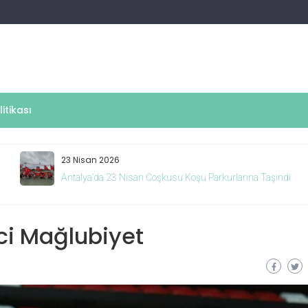
litikası
23 Nisan 2026
Antalya’da 23 Nisan Coşkusu Koşu Parkurlarına Taşındı
nci Mağlubiyet