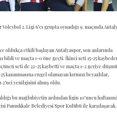
Voleybol 2. Ligi 6’cı grupta oynadığı 9. maçında Antal
 oldukça etkili başlayan Antalyaspor, son anlarında
ı bildi ve maçta 1-0 öne geçti. İkinci seti 15-25 kaybede
üçüncü seti de 22-25 kaybetti ve maçta 1-2 geriye düşm
3-25 kazanmasına engel olamayan kırmızı beyazlılar,
2’nci yenilgisini almış oldu.
ldığı bu mağlubiyetin ardından ligin 10’uncu haftasın
isi Pamukkale Belediyesi Spor Kulübü ile karşılaşacak.