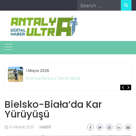
Skip
Search
to
for:
content
1 Mayıs 2026
Kremna Parkuru Tamamlandı
Bielsko-Biała’da Kar
Yürüyüşü
31 ARALIK 2021
HABER