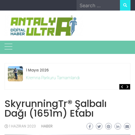
Skip
Search
to
for:
content
1 Mayıs 2026
Kremna Parkuru Tamamlandı
SkyrunningTr® Şalbalı
Dağı (1651m) Etabı
1 HAZIRAN 2023
HABER