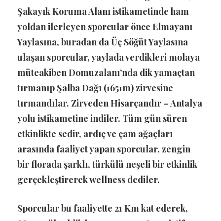
Şakayık Koruma Alanı istikametinde ham
yoldan ilerleyen sporcular önce Elmayanı
Yaylasına, buradan da Üç Söğüt Yaylasına
ulaşan sporcular, yaylada verdikleri molaya
müteakiben Domuzalanı’nda dik yamaçtan
tırmanıp Şalba Dağı (1651m) zirvesine
tırmandılar. Zirveden Hisarçandır – Antalya
yolu istikametine indiler. Tüm gün süren
etkinlikte sedir, ardıç ve çam ağaçları
arasında faaliyet yapan sporcular, zengin
bir florada şarklı, türkülü neşeli bir etkinlik
gerçekleştirerek wellness dediler.
Sporcular bu faaliyette 21 Km kat ederek,