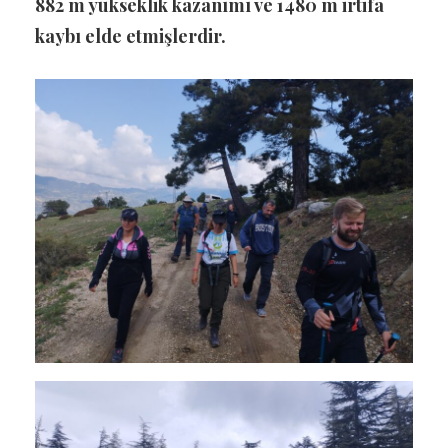
882 m yükseklik kazanımı ve 1480 m irtifa
kaybı elde etmişlerdir.