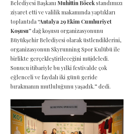
Belediyesi Başkanı
Muhittin Böcek
standımızı
ziyaret etti ve valilik makamında yaptıkları
toplantıda
“Antalya 29 Ekim Cumhuriyet
Koşusu”
dağ koşusu organizasyonunu
Büyükşehir Belediyesi olarak üstlendiklerini,
organizasyonun Skyrunning Spor Kulübü ile
birlikte gerçekleştirileceğini müjdeledi.
Sonucu itibariyle bu yılki festivalde çok
eğlenceli ve faydalı iki günü geride
bırakmanın mutluluğunu yaşadık.” dedi.