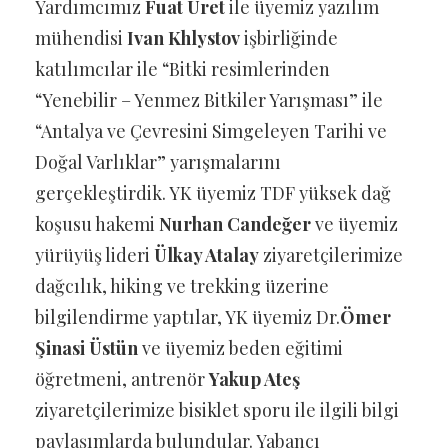
Yardımcımız
Fuat Üret
ile üyemiz yazılım
mühendisi
Ivan Khlystov
işbirliğinde
katılımcılar ile “Bitki resimlerinden
“Yenebilir – Yenmez Bitkiler Yarışması” ile
“Antalya ve Çevresini Simgeleyen Tarihi ve
Doğal Varlıklar” yarışmalarını
gerçekleştirdik. YK üyemiz TDF yüksek dağ
koşusu hakemi
Nurhan Candeğer
ve üyemiz
yürüyüş lideri
Ülkay Atalay
ziyaretçilerimize
dağcılık, hiking ve trekking üzerine
bilgilendirme yaptılar, YK üyemiz Dr.
Ömer
Şinasi Üstün
ve üyemiz beden eğitimi
öğretmeni, antrenör
Yakup Ateş
ziyaretçilerimize bisiklet sporu ile ilgili bilgi
paylaşımlarda bulundular. Yabancı