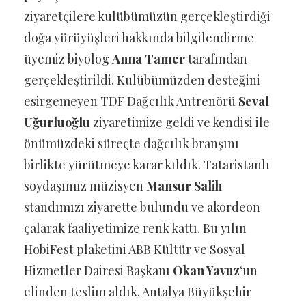
ziyaretçilere kulübümüzün gerçekleştirdiği
doğa yürüyüşleri hakkında bilgilendirme
üyemiz biyolog
Anna Tamer
tarafından
gerçekleştirildi. Kulübümüzden desteğini
esirgemeyen TDF Dağcılık Antrenörü
Seval
Uğurluoğlu
ziyaretimize geldi ve kendisi ile
önümüzdeki süreçte dağcılık branşını
birlikte yürütmeye karar kıldık. Tataristanlı
soydaşımız müzisyen
Mansur Salih
standımızı ziyarette bulundu ve akordeon
çalarak faaliyetimize renk kattı. Bu yılın
HobiFest plaketini ABB Kültür ve Sosyal
Hizmetler Dairesi Başkanı
Okan Yavuz
‘un
elinden teslim aldık. Antalya Büyükşehir