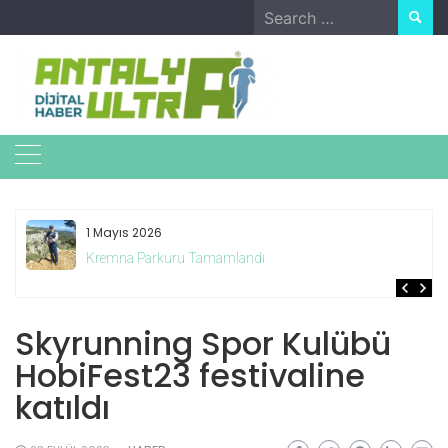
Skip
Search
to
for:
content
1 Mayıs 2026
Kremna Parkuru Tamamlandı
Skyrunning Spor Kulübü
HobiFest23 festivaline
katıldı