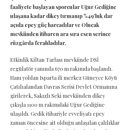
faaliyete başlayan sporcular Uğur Gediğine
ulaşana kadar dikey tırmanıp %49’luk dar
açıda epey güç harcadılar ve Olucak
mevkiinden itibaren ara sıra esen serince
rüzgârda ferahladılar.
Etkinlik Kiltan Tarlası mevkiinde DSİ
regülatör yanında 670 m rakımda başlandı.
Ham yoldan Isparta ili merkez Güneyce Köyü
Çatılıalandan Davras Serisi Devlet Ormanına
girilerek, Sakızlı Seki mevkiinden dikey
çıkışla 1100 m rakımdaki Uğur Gediğine
ulaşıldı. Gedik itibariyle evveliyatı epey
zaman öncesine ait olduğu anlaşılan çalılıklar