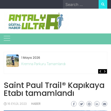
Skip
Search
to
for:
content
1 Mayıs 2026
Kremna Parkuru Tamamlandı
Saint Paul Trail® Kapıkaya
Etabı tamamlandı
16 EYLÜL 2023
HABER