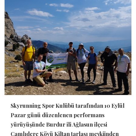
Skyrunning Spor Kulübü tarafından 10 Eylül
Pazar günü düzenlenen performans
yürüyüşünde Burdur ili Ağlasun ilçesi
Çamlıdere Köyü Kiltan tarlası mevkiinden