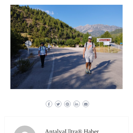
AntalyaUltra® Haber