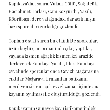
Kapıkaya’dan sonra, Yukarı Göllü, Söğütçük,
Hacıahmet Tarlası, Cam Bozyurdu, Yazılı,
Köprübaşı, dere yatağındaki dar açılı inişin
bazı sporcuları zorladığı gözlendi.
Toplam 6 saat süren bu etkinlikte sporcular,
uzun boylu çam ormanında çıkış yaptılar,
yaylada kısmen ağaçlık kısmen kel arazide
ilerleyerek Kapıkaya’ya ulaştılar. Kapıkaya
evvelinde sporcular önce Cevizli Mağarasına
çıktılar. Mağaraya tırmanılan patikanın
merdiven sistemi çok evvel zaman içinde ana
kayanın oyulması ile oluşturulduğu gözlendi.
Kapıkaya’nın Güneyce köyü istikametindeki