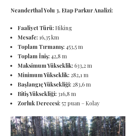
Neanderthal Yolu 3. Etap Parkur Analizi:
Faaliyet Türü:
Hiking
Mesafe:
16,35 km
Toplam Tırmanış:
453,5 m
Toplam İniş:
42,8 m
Maksimum Yükseklik:
633,2 m
Minimum Yükseklik:
282,1 m
Başlangıç Yüksekliği:
283,6 m
Bitiş Yüksekliği:
316,8 m
Zorluk Derecesi:
57 puan – Kolay