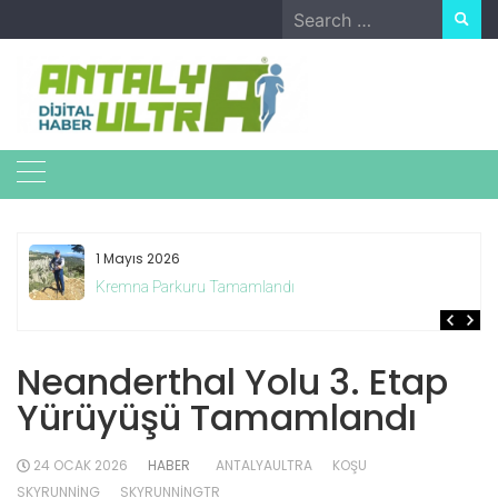
Skip
Search
to
for:
content
1 Mayıs 2026
Kremna Parkuru Tamamlandı
Neanderthal Yolu 3. Etap
Yürüyüşü Tamamlandı
24 OCAK 2026
HABER
ANTALYAULTRA
KOŞU
SKYRUNNING
SKYRUNNINGTR