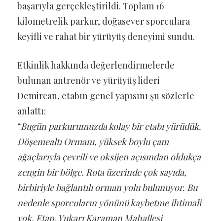
başarıyla gerçekleştirildi. Toplam 16
kilometrelik parkur, doğasever sporculara
keyifli ve rahat bir yürüyüş deneyimi sundu.
Etkinlik hakkında değerlendirmelerde
bulunan antrenör ve yürüyüş lideri
Demircan, etabın genel yapısını şu sözlerle
anlattı:
“
Bugün parkurumuzda kolay bir etabı yürüdük.
Döşemealtı Ormanı, yüksek boylu çam
ağaçlarıyla çevrili ve oksijen açısından oldukça
zengin bir bölge. Rota üzerinde çok sayıda,
birbiriyle bağlantılı orman yolu bulunuyor. Bu
nedenle sporcuların yönünü kaybetme ihtimali
yok. Etap, Yukarı Karaman Mahallesi