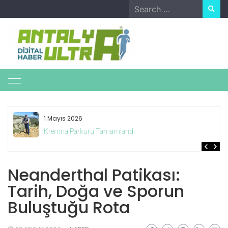
Skip
Search
to
for:
content
1 Mayıs 2026
Kremna Parkuru Tamamlandı
Neanderthal Patikası:
Tarih, Doğa ve Sporun
Buluştuğu Rota