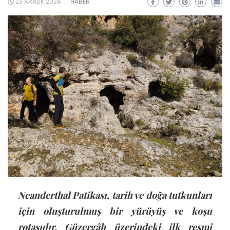
23 ARALIK 2024
HABER
Neanderthal Patikası, tarih ve doğa tutkunları
için oluşturulmuş bir yürüyüş ve koşu
rotasıdır. Güzergâh üzerindeki ilk resmi