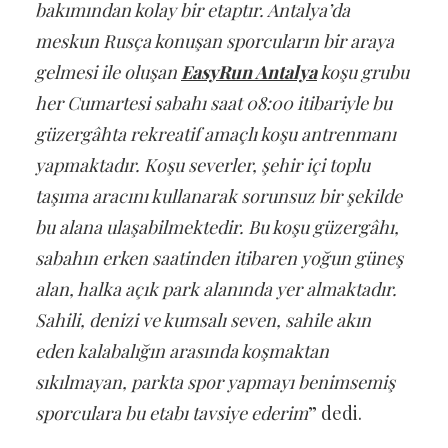
bakımından kolay bir etaptır. Antalya’da
meskun Rusça konuşan sporcuların bir araya
gelmesi ile oluşan
EasyRun Antalya
koşu grubu
her Cumartesi sabahı saat 08:00 itibariyle bu
güzergâhta rekreatif amaçlı koşu antrenmanı
yapmaktadır. Koşu severler, şehir içi toplu
taşıma aracını kullanarak sorunsuz bir şekilde
bu alana ulaşabilmektedir. Bu koşu güzergâhı,
sabahın erken saatinden itibaren yoğun güneş
alan, halka açık park alanında yer almaktadır.
Sahili, denizi ve kumsalı seven, sahile akın
eden kalabalığın arasında koşmaktan
sıkılmayan, parkta spor yapmayı benimsemiş
sporculara bu etabı tavsiye ederim
” dedi.