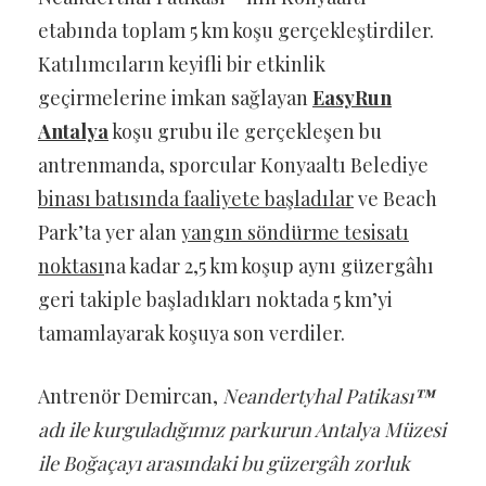
etabında toplam 5 km koşu gerçekleştirdiler.
Katılımcıların keyifli bir etkinlik
geçirmelerine imkan sağlayan
EasyRun
Antalya
koşu grubu ile gerçekleşen bu
antrenmanda, sporcular Konyaaltı Belediye
binası batısında faaliyete başladılar
ve Beach
Park’ta yer alan
yangın söndürme tesisatı
noktası
na kadar 2,5 km koşup aynı güzergâhı
geri takiple başladıkları noktada 5 km’yi
tamamlayarak koşuya son verdiler.
Antrenör Demircan,
Neandertyhal Patikası
™
adı ile kurguladığımız parkurun Antalya Müzesi
ile Boğaçayı arasındaki bu güzergâh zorluk