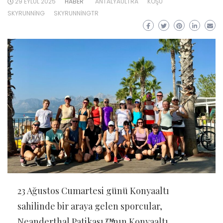
29 EYLÜL 2025
HABER
ANTALYAULTRA
KOŞU
SKYRUNNING
SKYRUNNINGTR
23 Ağustos Cumartesi günü Konyaaltı
sahilinde bir araya gelen sporcular,
Neanderthal Patikası
™
nın Konyaaltı