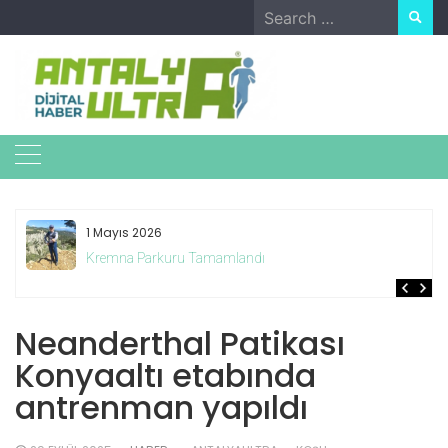
Skip
Search
to
for:
content
1 Mayıs 2026
Kremna Parkuru Tamamlandı
Neanderthal Patikası
Konyaaltı etabında
antrenman yapıldı