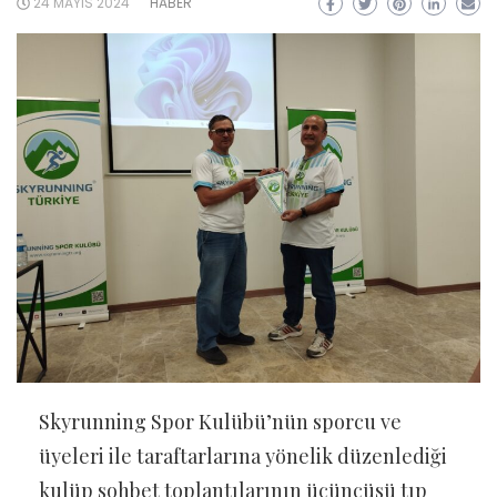
24 MAYIS 2024
HABER
Skyrunning Spor Kulübü’nün sporcu ve
üyeleri ile taraftarlarına yönelik düzenlediği
kulüp sohbet toplantılarının üçüncüsü tıp