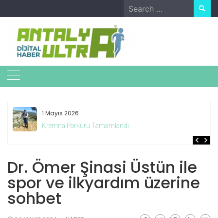
Skip
Search
to
for:
content
1 Mayıs 2026
Kremna Parkuru Tamamlandı
Dr. Ömer Şinasi Üstün ile
spor ve ilkyardım üzerine
sohbet